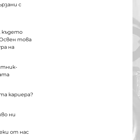
ързани с
, където
Освен това
ра на
стник-
мата
ата кариера?
кво ни
еки от нас