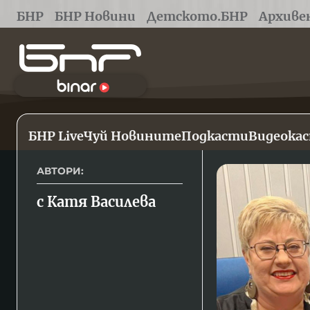
БНР
БНР Новини
Детското.БНР
Архиве
БНР Live
Чуй Новините
Подкасти
Видеока
АВТОРИ:
с Катя Василева