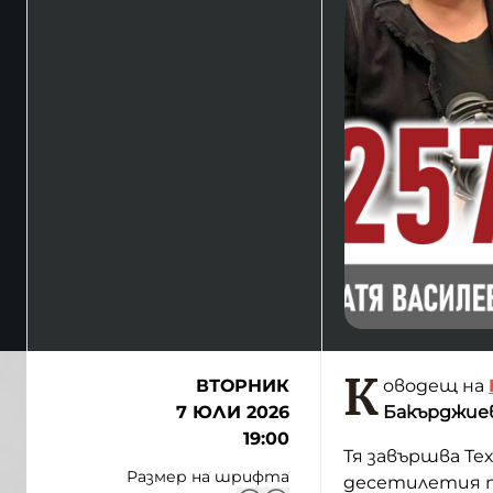
К
ВТОРНИК
оводещ на
7 ЮЛИ 2026
Бакърджиев
19:00
Тя завършва Те
Размер на шрифта
десетилетия п