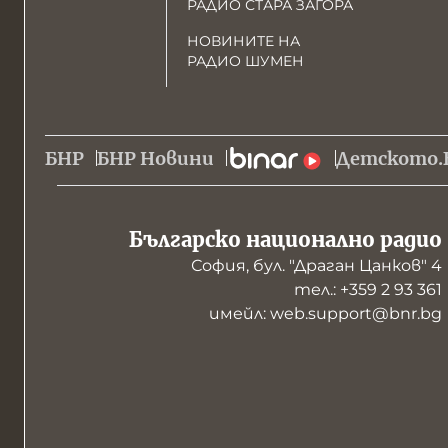
РАДИО СТАРА ЗАГОРА
НОВИНИТЕ НА
РАДИО ШУМЕН
БНР
БНР Новини
Детското.
Българско национално радио
София, бул. "Драган Цанков" 4
тел.: +359 2 93 361
имейл: web.support@bnr.bg