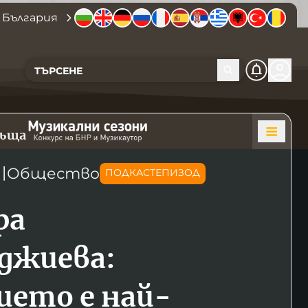
 България
къща
〣
Общество
ПОДКАСТЕПИЗОД
ра
джиева:
ието е най-