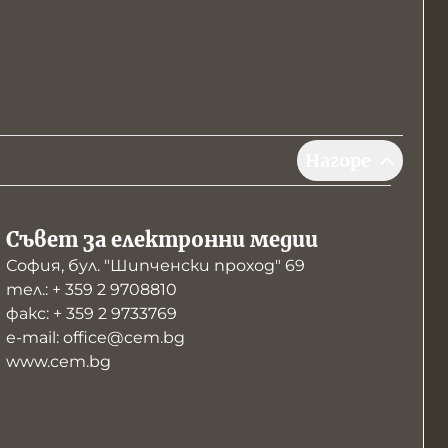
Нагоре
Съвет за електронни медии
София, бул. "Шипченски проход" 69
тел.: + 359 2 9708810
факс: + 359 2 9733769
е-mail: office@cem.bg
www.cem.bg