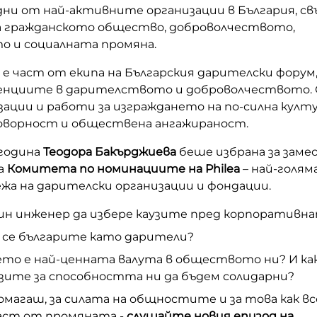
дни от най-активните организации в България, св
 гражданското общество, доброволчеството,
 и социалната промяна.
 е част от екипа на Българския дарителски форум
енциите в дарителството и доброволчеството. 
зации и работи за изграждането на по-силна култу
оворност и обществена ангажираност.
 година
Теодора Бакърджиева
беше избрана за заме
а
Комитета по номинациите на
Philea
– най-голя
жа на дарителски организации и фондации.
дин инженер да избере каузите пред корпоративн
 се българите като дарители?
ето е най-ценната валута в обществото ни?
И ка
зите за способността ни да бъдем солидарни?
помагаш, за силата
на общностите и за това как вс
част от промяната -
с
лушайте новия
епизод на