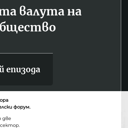
та валута на
общество
й епизода
ора
лски форум.
т две
сектор.