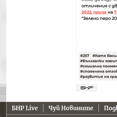
отличения
с д
2022
,
приза
на
T
"Зелено перо 2
#
257
#
Катя Васи
#
Български дари
#
социална промя
#
споделена отг
#
развитие на гр
БНР Live
Чуй Новините
Под