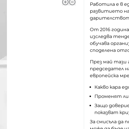
Работила е в е
развитието на
дарителството
От 2016 година
изследва тенд
обучава органи
споделена отг
През май тази
председател н
европейска мре
Какво кара е
Променят ли
Защо довери
показват кри
За смисъла да 
може да бъде 