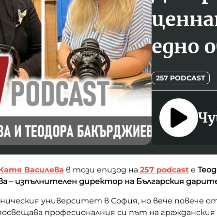
ценна
едно 
257 PODCAST
Чу
Катя Василева
в този епизод на
257 podcast
е
Т
еод
а – изпълнителен директор на Българския дарите
хническия университет в София, но вече повече о
освещава професионалния си път на гражданския 