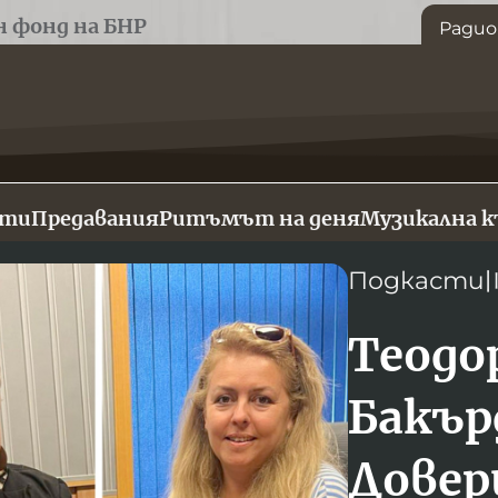
н фонд на БНР
Радио
сти
Предавания
Ритъмът на деня
Музикална 
Подкасти
Теодо
Бакър
Довер