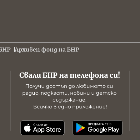
БНР
Архивен фонд на БНР
Свали БНР на телефона си!
Получи достъп до любимото си 
радио, подкасти, новини и детско 
съдържание. 

Всичко в едно приложение!