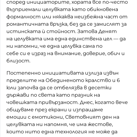
според инициаторите, хората все по-често
възприемали целувката като обикновена
формалност или някаква неизбежна част от
романтичната връзка, без да се замислят за
истинската ѝ стойност. Затова Денят
на целувката има една единствена цел — да
ни напомни, че една целувка сама по
себе си е израз на внимание, доверие, обич и
близост.
Постепенно инициативата излиза извън
пределите на Обединеното кралство и 6
юли започва да се отбелязва в десетки
държави по света като празник на
човешката привързаност. Днес, когато вече
общуваме през екрани и изпращаме
емоции с емотикони, Световният ден на
целувката ни напомня, че има жестове,
които нито една технология не може да