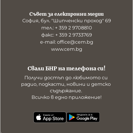
Съвет за електронни медии
София, бул. "Шипченски проход" 69
тел.: + 359 2 9708810
факс: + 359 2 9733769
е-mail: office@cem.bg
www.cem.bg
Свали БНР на телефона си!
Получи достъп до любимото си 
радио, подкасти, новини и детско 
съдържание. 

Всичко в едно приложение!