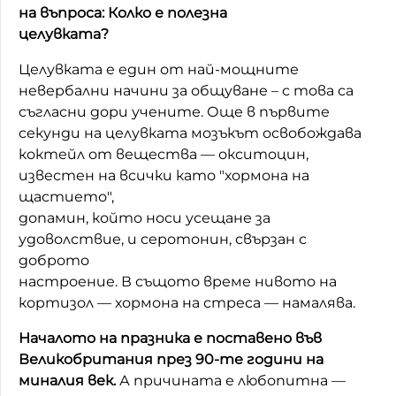
на въпроса: Колко е полезна
целувката?
Целувката е един от най-мощните
невербални начини за общуване – с това са
съгласни дори учените. Още в първите
секунди на целувката мозъкът освобождава
коктейл от вещества — окситоцин,
известен на всички като "хормона на
щастието",
допамин, който носи усещане за
удоволствие, и серотонин, свързан с
доброто
настроение. В същото време нивото на
кортизол — хормона на стреса — намалява.
Началото на празника е поставено във
Великобритания през 90-те години на
миналия век.
А причината е любопитна —