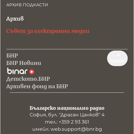
АРХИВ ПОДКАСТИ
Архив
Съвет за електронни медии
БНР
Нагоре
БНР Новини
Детското.БНР
Архивен фонд на БНР
Българско национално радио
София, бул. "Драган Цанков" 4
тел.: +359 2 93 361
имейл: web.support@bnr.bg