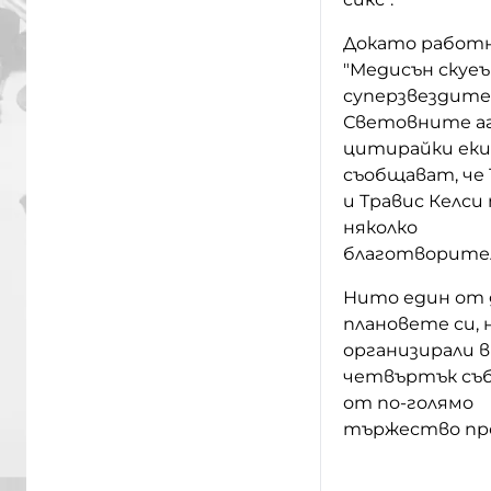
Докато работн
"Медисън скуе
суперзвездите,
Световните аг
цитирайки еки
съобщават, че
и Травис Келси
няколко
благотворителн
Нито един от 
плановете си, 
организирали в
четвъртък съб
от по-голямо
тържество пре