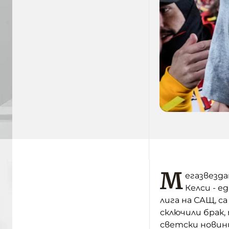
М
егазвезда
Келси - 
лига на САЩ, са
сключили брак,
светски новин