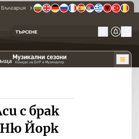
 България
къща
си с брак
 Ню Йорк