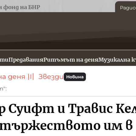
н фонд на БНР
Радио
сти
Предавания
Ритъмът на деня
Музикална 
а деня
〣
Звезди
Новина
т":
р Суифт и Травис Кел
 тържеството им в