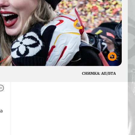
СНИМКА:
АП/БТА
а