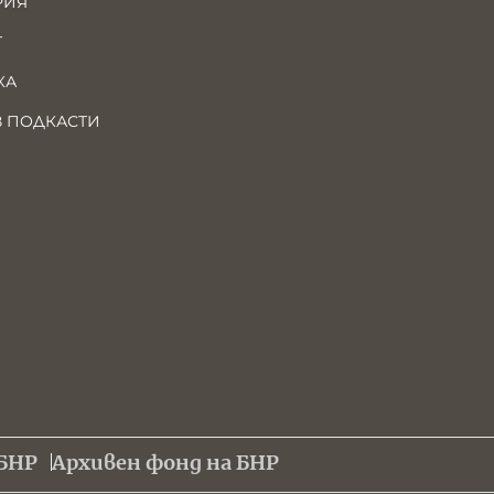
РИЯ
Т
КА
В ПОДКАСТИ
БНР
Архивен фонд на БНР