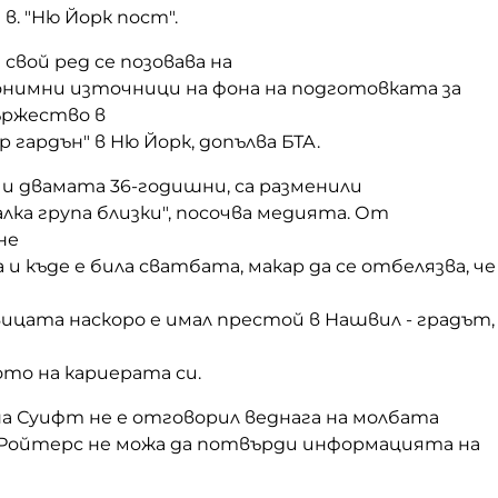
 в. "Ню Йорк пост".
 свой ред се позовава на
нимни източници на фона на подготовката за
ържество в
 гардън" в Ню Йорк, допълва БТА.
 и двамата 36-годишни, са разменили
лка група близки", посочва медията. От
не
 и къде е била сватбата, макар да се отбелязва, че
ицата наскоро е имал престой в Нашвил - градът,
ото на кариерата си.
а Суифт не е отговорил веднага на молбата
а Ройтерс не можа да потвърди информацията на