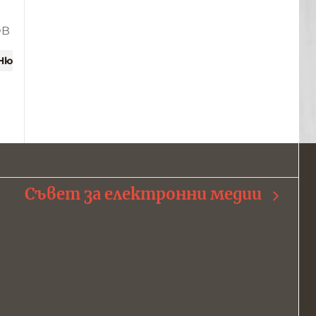
ОВ
 Ню
Съвет за електронни медии