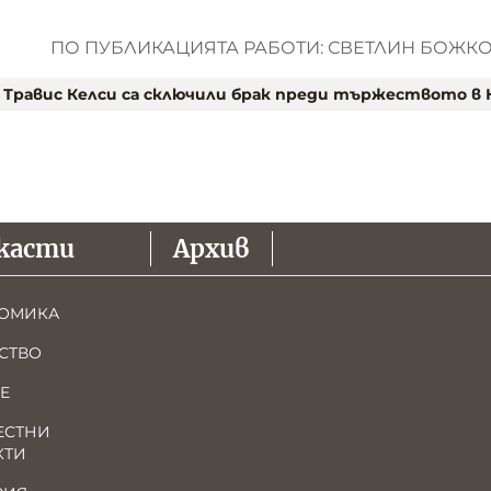
ПО ПУБЛИКАЦИЯТА РАБОТИ: СВЕТЛИН БОЖК
 Травис Келси са сключили брак преди тържеството в
касти
Архив
ОМИКА
СТВО
Е
ЕСТНИ
КТИ