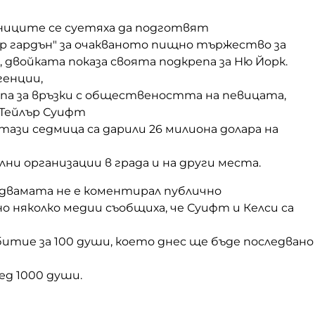
иците се суетяха да подготвят
ър гардън" за очакваното пищно тържество за
 двойката показа своята подкрепа за Ню Йорк.
енции,
па за връзки с обществеността на певицата,
 Тейлър Суифт
 тази седмица са дарили 26 милиона долара на
и организации в града и на други места.
двамата не е коментирал публично
но няколко медии съобщиха, че Суифт и Келси са
итие за 100 души, което днес ще бъде последвано
д 1000 души.