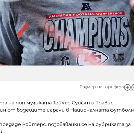
Размер на шрифта
та на поп музиката Тейлър Суифт и Травис
един от водещите играчи в Националната футболн
 предаде Ройтерс, позовавайки се на рубриката за
и