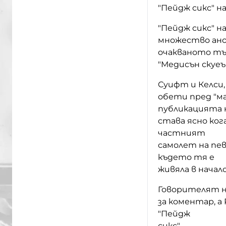
"Пейдж сикс" на
"Пейдж сикс" на
множество ано
очакваното т
"Медисън скуеър
Суифт и Келси,
обети пред "ма
публикацията 
става ясно кога
частният
самолет на пев
където тя е
живяла в начал
Говорителят н
за коментар, 
"Пейдж
сикс".