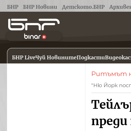
БНР
БНР Новини
Детското.БНР
Архиве
БНР Live
Чуй Новините
Подкасти
Видеока
Ритъмът н
"Ню Йорк пос
Тейлъ
преди