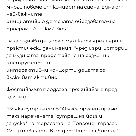
много повече от концертна сцена. Една от
най-важните
инициативи е детската образователна
програма A to JazZ Kids."
Тя запознава децата с музиката чрез игри и
практически занимания: "Чрез игри, истории
за музиката, представяне на различни
инструменти и
интерактивни концерти децата се
включват активно.
Фестивалът предлага преживяване през
целия ден.
"Всяка сутрин от 8:00 часа организираме
така наречената "сутрешна йога и
закуска" на терасата на "Топлоцентрала".
След това започват детските събития.“