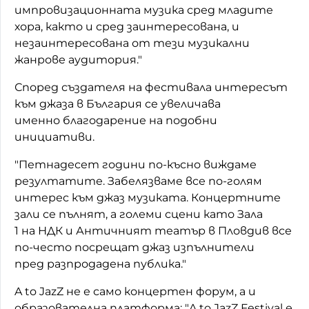
импровизационната музика сред младите
хора, както и сред заинтересована, и
незаинтересована от тези музикални
жанрове аудитория."
Според създателя на фестивала интересът
към джаза в България се увеличава
именно благодарение на подобни
инициативи.
"Петнадесет години по-късно виждаме
резултатите. Забелязваме все по-голям
интерес към джаз музиката. Концертните
зали се пълнят, а големи сцени като Зала
1 на НДК и Античният театър в Пловдив все
по-често посрещат джаз изпълнители
пред разпродадена публика."
A to JazZ не е само концертен форум, а и
образователна платформа: "A to JazZ Festival е