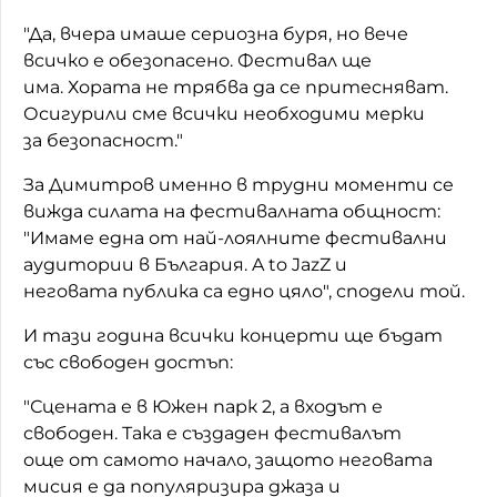
"Да, вчера имаше сериозна буря, но вече
всичко е обезопасено. Фестивал ще
има. Хората не трябва да се притесняват.
Осигурили сме всички необходими мерки
за безопасност."
За Димитров именно в трудни моменти се
вижда силата на фестивалната общност:
"Имаме една от най-лоялните фестивални
аудитории в България. A to JazZ и
неговата публика са едно цяло", сподели той.
И тази година всички концерти ще бъдат
със свободен достъп:
"Сцената е в Южен парк 2, а входът е
свободен. Така е създаден фестивалът
още от самото начало, защото неговата
мисия е да популяризира джаза и