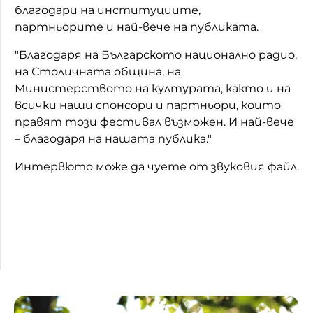
благодари на институциите,
партньорите и най-вече на публиката.
"Благодаря на Българското национално радио,
на Столичната община, на
Министерството на културата, както и на
всички наши спонсори и партньори, които
правят този фестивал възможен. И най-вече
– благодаря на нашата публика."
Интервюто може да чуете от звуковия файл.