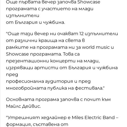
Още първата вечер започва Showcase
програмата с участието на млади
изпълнители
от България и чужбина.
"Още тази вечер ни очакват 12 изпълнители
от различни краища на света в
рамките на програмата ни за world music и
Showcase програмата. Това са
презентационни концерти на млади,
изгряващи артисти от България и чужбина
пред
професионална аудитория и пред
многобройната публика на фестивала."
Основната програма започва с почит към
Майлс Дейвис.
"Утрешният хедлайнер е Miles Electric Band –
формация, съставена от