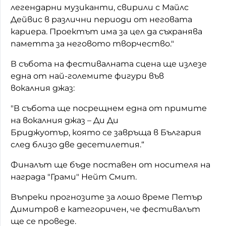
легендарни музиканти, свирили с Майлс
Дейвис в различни периоди от неговата
кариера. Проектът има за цел да съхранява
паметта за неговото творчество."
В събота на фестивалната сцена ще излезе
една от най-големите фигури във
вокалния джаз:
"В събота ще посрещнем една от примите
на вокалния джаз – Ди Ди
Бриджуотър, която се завръща в България
след близо две десетилетия.“
Финалът ще бъде поставен от носителя на
награда "Грами" Нейт Смит.
Въпреки прогнозите за лошо време Петър
Димитров е категоричен, че фестивалът
ще се проведе.