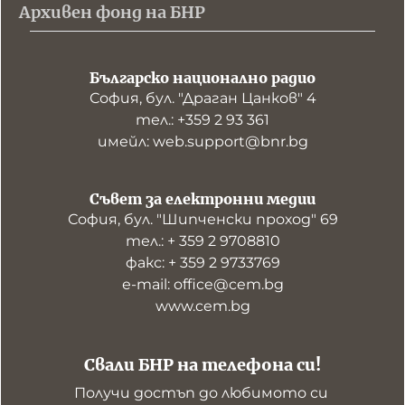
Архивен фонд на БНР
Българско национално радио
София, бул. "Драган Цанков" 4
тел.: +359 2 93 361
имейл: web.support@bnr.bg
Съвет за електронни медии
София, бул. "Шипченски проход" 69
тел.: + 359 2 9708810
факс: + 359 2 9733769
е-mail: office@cem.bg
www.cem.bg
Свали БНР на телефона си!
Получи достъп до любимото си 