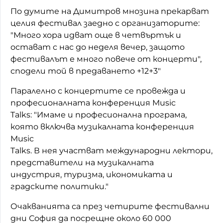
По думите на Димитров мнозина прекарват
целия фестивал заедно с организаторите:
"Много хора идват още в четвъртък и
остават с нас до неделя вечер, защото
фестивалът е много повече от концерти",
сподели той в предаването +12+3"
Паралелно с концертите се провежда и
професионалната конференция Music
Talks: "Имаме и професионална програма,
която включва музикалната конференция
Music
Talks. В нея участват международни лектори,
представители на музикалната
индустрия, туризма, икономиката и
градските политики."
Очакванията са през четирите фестивални
дни София да посрещне около 60 000