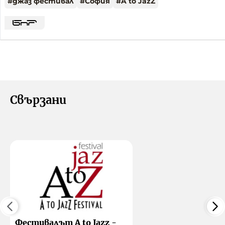
#
джаз фестивал
#
София
#
A to JazZ
Свързани
Фестивалът A to Jazz -