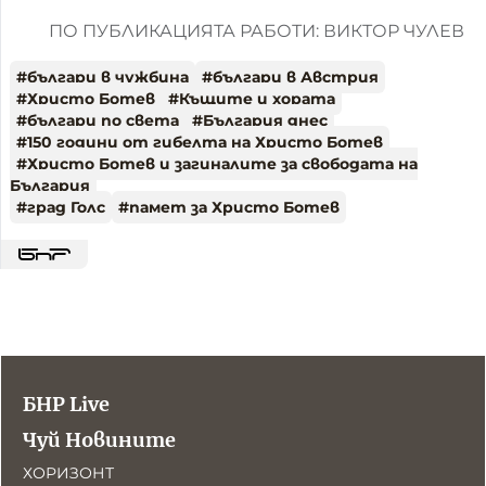
ПО ПУБЛИКАЦИЯТА РАБОТИ: ВИКТОР ЧУЛЕВ
#
българи в чужбина
#
българи в Австрия
#
Христо Ботев
#
Къщите и хората
#
българи по света
#
България днес
#
150 години от гибелта на Христо Ботев
#
Христо Ботев и загиналите за свободата на
България
#
град Голс
#
памет за Христо Ботев
БНР Live
Чуй Новините
ХОРИЗОНТ