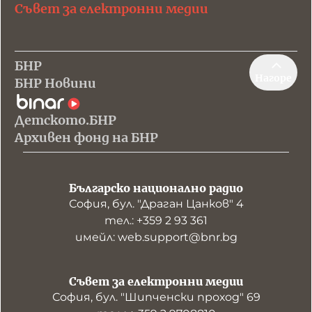
Съвет за електронни медии
БНР
Нагоре
БНР Новини
Детското.БНР
Архивен фонд на БНР
Българско национално радио
София, бул. "Драган Цанков" 4
тел.: +359 2 93 361
имейл: web.support@bnr.bg
Съвет за електронни медии
София, бул. "Шипченски проход" 69