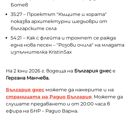
Ботев
35:27 – Проектът "Къщите и хората"
показва архитектурни шедьоври от
българските села
54:21 – Как с флейта и тромпет се ражда
една нова песен – "Розови очила" на младата
изпълнителка KristinSax
На 2 юни 2026 г. водеща на
България днес
е
Гергана Манчева.
България днес
можете да намерите и на
страницата на Радио България
. Можете да
слушате предаването и от 20:00 часа в
ефира на БНР – Радио Варна.