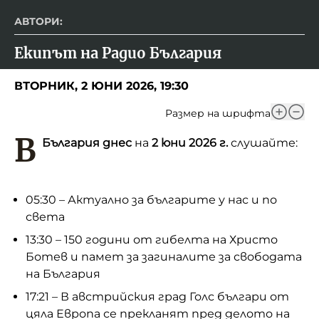
АВТОРИ:
Екипът на Радио България
ВТОРНИК, 2 ЮНИ 2026, 19:30
Размер на шрифта
В
България днес
на
2 юни 2026 г.
слушайте:
05:30 – Актуално за българите у нас и по
света
13:30 – 150 години от гибелта на Христо
Ботев и памет за загиналите за свободата
на България
17:21 – В австрийския град Голс българи от
цяла Европа се прекланят пред делото на