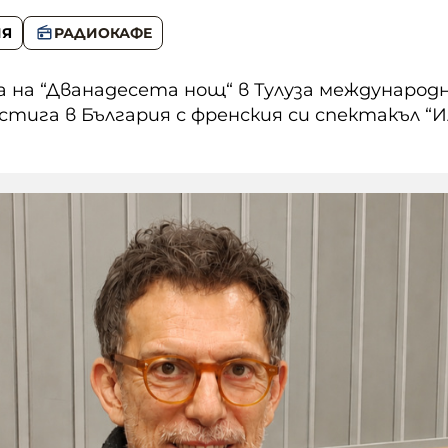
ИЯ
РАДИОКАФЕ
 на “Дванадесета нощ“ в Тулуза междунаро
стига в България с френския си спектакъл “И