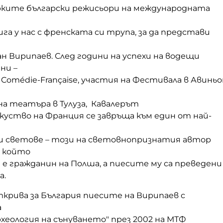
рките български режисьори на международната
га у нас с френската си трупа, за да представи
ан Вирипаев. След години на успехи на водещи
ни –
Comédie-Française, участия на Фестивала в Авиньо
на театъра в Тулуза,
Кавалерът
зкуство на Франция се завръща към един от най-
 светове – този на световнопризнатия автор
, който
и е гражданин на Полша, а пиесите му са преведени
а.
крива за България пиесите на Вирипаев с
а
хеология на сънуването" през 2002 на МТФ