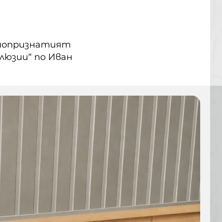
днопризнатият
люзии“ по Иван