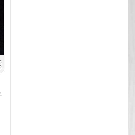
Н
И
т