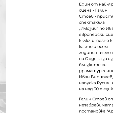
Един от най-я
сцена - Галин
Стоев - присти
спектакъла
„Илюзии“ по Ив
европейски сце
включително в 
както и осем
години начело 
на Ордена за и
близките си
драматургични
Иван Вирипаев
напуска Русия 
на над 30 е език
Галин Стоев от
незабравимат
постановка "Ар