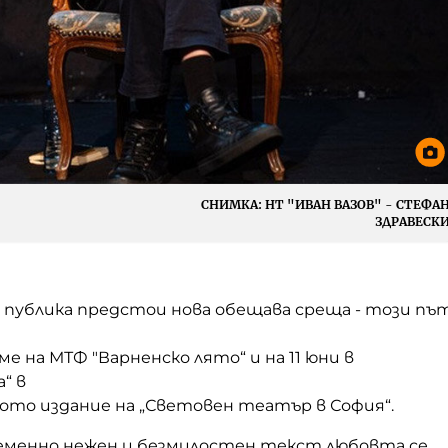
СНИМКА:
НТ "ИВАН ВАЗОВ" - СТЕФА
ЗДРАВЕСК
 публика предстои нова обещава среща - този пъ
ме на МТФ "Варненско лято“ и на 11 юни в
“ в
ото издание на „Световен театър в София“.
еменно нежен и безмилостен текст любовта се