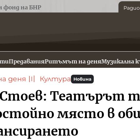
н фонд на БНР
Радио
сти
Предавания
Ритъмът на деня
Музикална 
а деня
〣
Култура
Новина
 Стоев: Театърът т
остойно място в о
ансирането