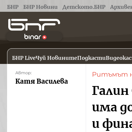
БНР
БНР Новини
Детското.БНР
Архиве
БНР Live
Чуй Новините
Подкасти
Видеока
Автор:
Ритъмът н
Катя Василева
Галин
има д
и фин