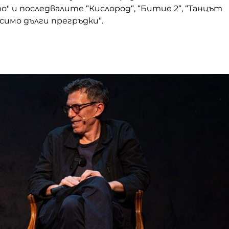
о" и последвалите “Кислород“, “Битие 2“, “Танцът
осимо дълги прегръдки“.