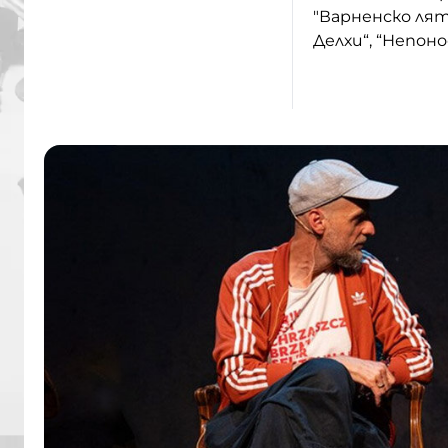
"Варненско лят
Делхи“, “Непон