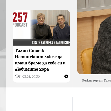
Галин Стоев:
Истинският лукс е да
имаш време за себе си и
любимите хора
31.03.26, 07:30
Режисьорът Гали