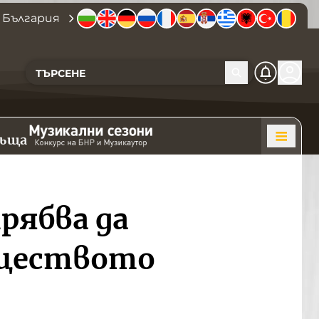
 България
къща
рябва да
бществото