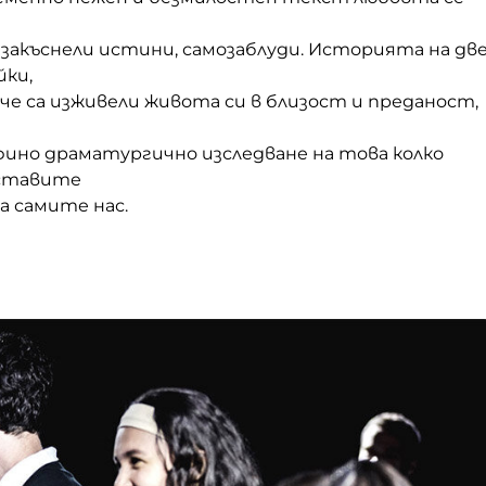
закъснели истини, самозаблуди. Историята на дв
йки,
че са изживели живота си в близост и преданост,
фино драматургично изследване на това колко
дставите
за самите нас.