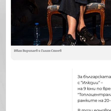
Иван Вирипаев и Галин Стоев
За българската
с “Илюзии“ –
на 9 юни по вре
"Топлоцентрала
рамките на 20-
В този едновр