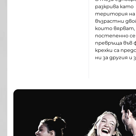
разкрива като
територия на 
възрастни дво
които вярват, 
постепенно се
превръща във 
крехки са пре
ни за другия и 