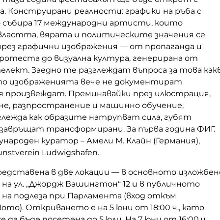
а. Конструирани реалности: графики на ръба с
събира 17 международни артисти, които
 властта, вярата и политическите значения се
рез графични изображения — от пропаганда и
ротеста до визуална култура, генерирана от
лект. Заедно те разглеждат въпроса за това как
гато изображенията вече не документират
 я произвеждат. Преминавайки през илюстрация,
не, разпространение и машинно обучение,
глежда как образите натрупват сила, губят
 завръщат трансформирани. За първа година ФИГ.
народен куратор – Амели М. Клайн (Германия),
nstverein Ludwigshafen.
редставена в две локации — в основното изложбен
на ул. „Джордж Вашингтон“ 12 и в публичното
на подлеза при Парламента (вход откъм
о). Откриването е на 5 юни от 18:00 ч., като
да бъде посетена до 5 юли. На 7 юни от 16:00 ч.