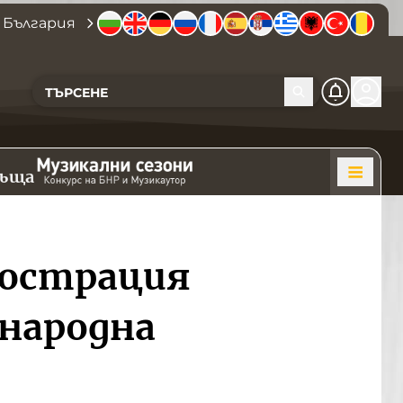
 България
къща
люстрация
ународна