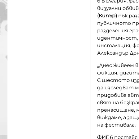
в България, фа
визуални обвивк
(Кипър)
пък раз
публичното пр
разделения гр
идентичност, 
инсталация, фо
Александър Донд
„Днес живеем в
фикция, дигита
С шестото изд
да изследват 
придобива авт
свят на безкр
пренасищане, м
виждаме, а защ
на фестивала.
ФИГ. 6 поставя