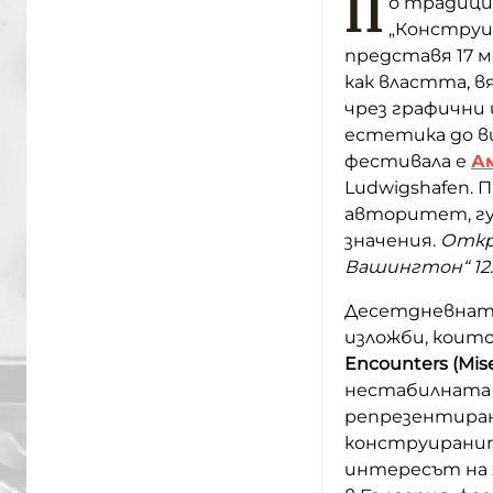
П
о традици
„Конструи
представя 17 
как властта, 
чрез графични
естетика до ви
фестивала е
Ам
Ludwigshafen.
авторитет, гу
значения.
Откри
Вашингтон“ 12.
Десетдневната
изложби, които 
Encounters (Mi
нестабилната 
репрезентиран
конструиранит
интересът на