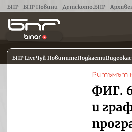
БНР
БНР Новини
Детското.БНР
Архиве
БНР Live
Чуй Новините
Подкасти
Видеока
Ритъмът н
ФИГ. 
и гра
прогр