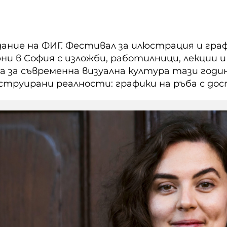
ние на ФИГ. Фестивал за илюстрация и граф
юни в София с изложби, работилници, лекции 
за съвременна визуална култура тази годин
труирани реалности: графики на ръба с до