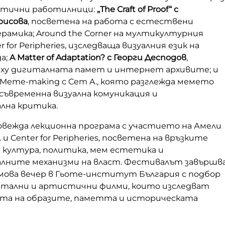
атични работилници:
„The Craft of Proof“ с
рисова
, посветена на работа с естествени
рамика; Around the Corner на мултикултурния
 for Peripheries, изследваща визуалния език на
а;
A Matter of Adaptation? с Георги Десподов
,
рху дигиталната памет и интернет архивите; и
 Meme-making с Cem A., която разглежда мемето
съвременна визуална комуникация и
лна критика.
ровежда лекционна програма с участието на Амели
. и Center for Peripheries, посветена на връзките
 култура, политика, мем естетика и
ните механизми на власт. Фестивалът завършв
лмова вечер в Гьоте-институт България с подбор
тални и артистични филми, които изследват
а на образите, паметта и историческата