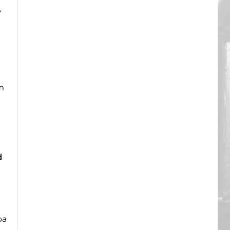
“
т
d
ра