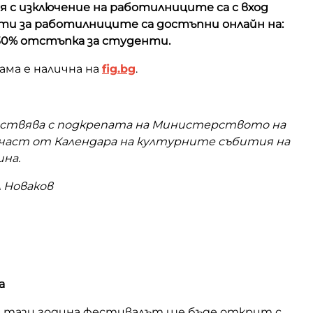
 с изключение на работилниците са с вход
ети за работилниците са достъпни онлайн на:
 30% отстъпка за студенти.
ама е налична на
fig.bg
.
ществява с подкрепата на Министерството на
 част от Календара на културните събития на
на.
 Новаков
а
и тази година фестивалът ще бъде открит с