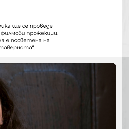
ика ще се проведе
и филмови прожекции.
а е посветена на
стоверното“.