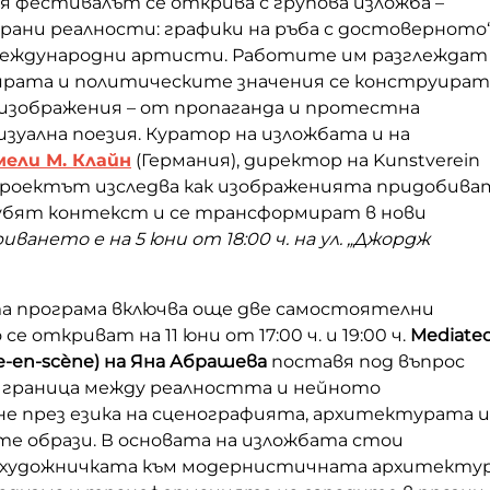
я фестивалът се открива с групова изложба –
рани реалности: графики на ръба с достоверното
международни артисти. Работите им разглеждат
вярата и политическите значения се конструират
 изображения – от пропаганда и протестна
зуална поезия. Куратор на изложбата и на
ели М. Клайн
(Германия), директор на Kunstverein
 Проектът изследва как изображенията придобива
бят контекст и се трансформират в нови
ването е на 5 юни от 18:00 ч. на ул. „Джордж
 програма включва още две самостоятелни
се откриват на 11 юни от 17:00 ч. и 19:00 ч.
Mediate
se-en-scène) на Яна Абрашева
поставя под въпрос
граница между реалността и нейното
е през езика на сценографията, архитектурата и
е образи. В основата на изложбата стои
 художничката към модернистичната архитекту