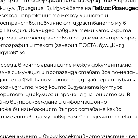
садизма и трансформацията на сградите в празни
и (ул. „Триадица“ 5). Изложбата на
Павлос Йоанидес
глежда напрежението между личното и
остранство, повлияно от израстването му в
ад Никозия. Йоанидес повдига теми като скрита
домашно пространство и социален контрол през
тография и текст (галерия ПОСТА, бул. „Княз
уков“ 34).
 среда, в която границите между документално,
лна симулация и пропаганда стават все по-неясни
ание на ФИГ. каним артисти, дизайнери и публика
механизмите, чрез които визуалната култура
оритет, циркулира и променя значението си. В
айно възпроизвеждане и информационно
оже би най-важният въпрос остава не какво
о сме готови да му повярваме“, споделят от екипа
 силен акцент и върху колективното участие чрез