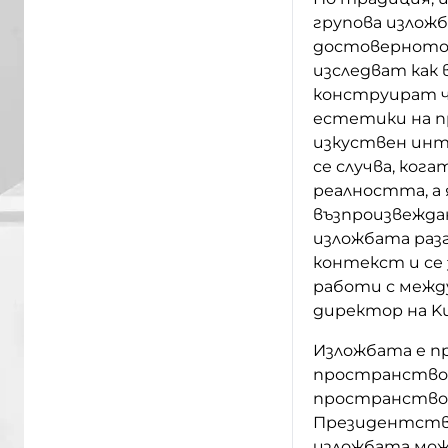
групова изложб
достоверното 
изследват как
конструират ч
естетики на п
изкуствен инте
се случва, ко
реалността, а
възпроизвежда
изложбата раз
контекст и се
работи с между
директор на Ku
Изложбата е п
пространство 
пространство 
Президентствот
изложбата може 