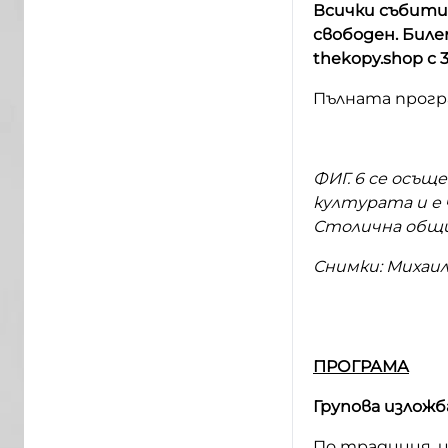
Всички събития
свободен. Бил
thekopy.shop с
Пълната прогр
ФИГ. 6 се осъ
културата и е
Столична общи
Снимки: Михаил
ПРОГРАМА
Групова изложб
По традиция, 