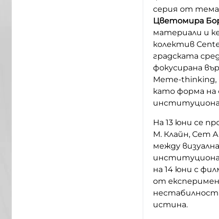
серия от тем
Цветомира Бо
материали и ке
колектив Center
градската сред
фокусирана въ
Meme-thinking,
като форма на 
институциона
На 13 юни се п
М. Клайн, Cem A
между визуална
институционал
на 14 юни с фи
от експеримен
нестабилностт
истина.