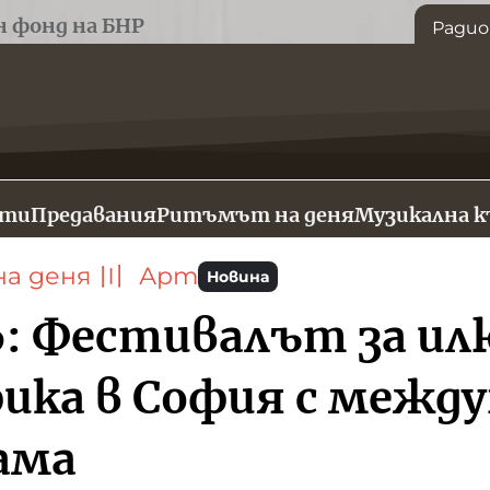
н фонд на БНР
Радио
сти
Предавания
Ритъмът на деня
Музикална 
а деня
〣
Арт
Новина
6: Фестивалът за и
фика в София с межд
ама