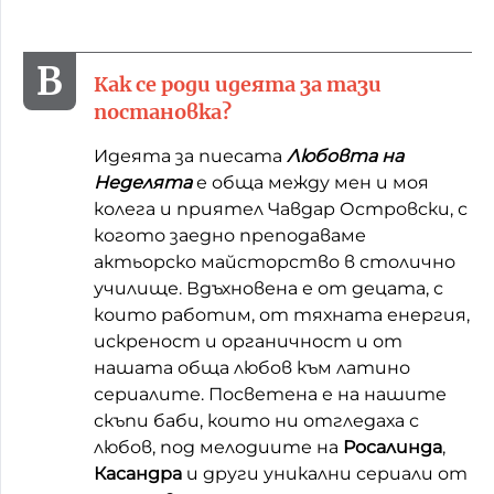
Как се роди идеята за тази
постановка?
Идеята за пиесата
Любовта на
Неделята
е обща между мен и моя
колега и приятел Чавдар Островски, с
когото заедно преподаваме
актьорско майсторство в столично
училище. Вдъхновена е от децата, с
които работим, от тяхната енергия,
искреност и органичност и от
нашата обща любов към латино
сериалите. Посветена е на нашите
скъпи баби, които ни отгледаха с
любов, под мелодиите на
Росалинда
,
Касандра
и други уникални сериали от