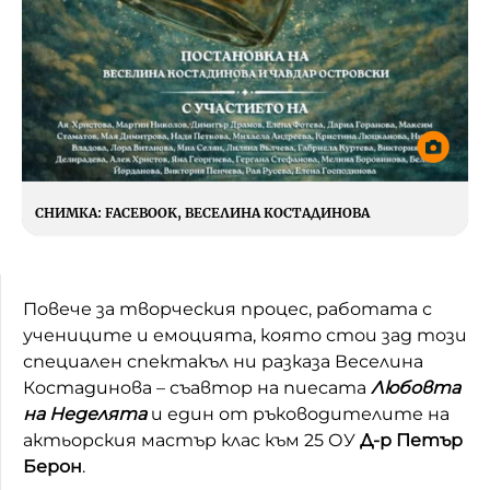
СНИМКА:
FACEBOOK, ВЕСЕЛИНА КОСТАДИНОВА
Повече за творческия процес, работата с
учениците и емоцията, която стои зад този
специален спектакъл ни разказа Веселина
Костадинова – съавтор на пиесата
Любовта
на Неделята
и един от ръководителите на
актьорския мастър клас към 25 ОУ
Д-р Петър
Берон
.