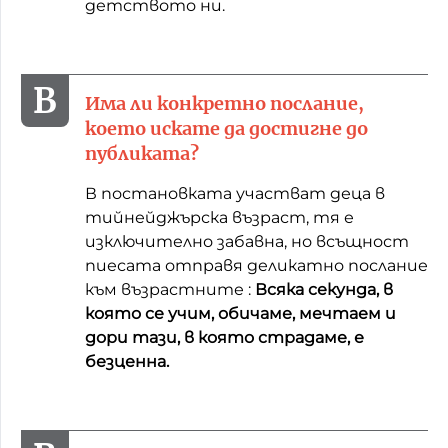
детството ни.
Има ли конкретно послание,
което искате да достигне до
публиката?
В постановката участват деца в
тийнейджърска възраст, тя е
изключително забавна, но всъщност
пиесата отправя деликатно послание
към възрастните :
Всяка секунда, в
която се учим, обичаме, мечтаем и
дори тази, в която страдаме, е
безценна.