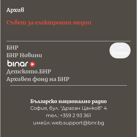
Архив
Съвет за електронни медии
БНР
Нагоре
БНР Новини
Детското.БНР
Архивен фонд на БНР
Българско национално радио
София, бул. "Драган Цанков" 4
тел.: +359 2 93 361
имейл: web.support@bnr.bg