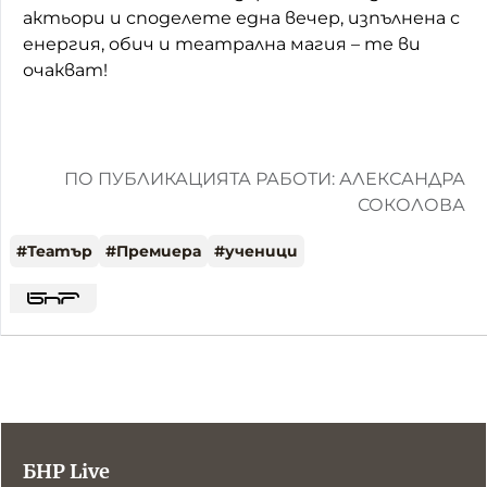
актьори и споделете една вечер, изпълнена с
енергия, обич и театрална магия – те ви
очакват!
ПО ПУБЛИКАЦИЯТА РАБОТИ: АЛЕКСАНДРА
СОКОЛОВА
#
Театър
#
Премиера
#
ученици
БНР Live