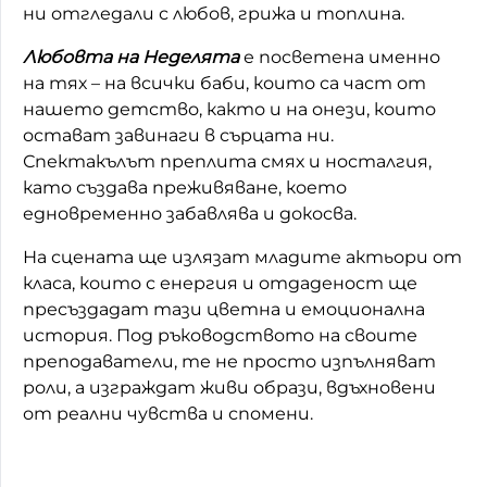
Любовта на Неделята
е посветена именно
на тях – на всички баби, които са част от
нашето детство, както и на онези, които
остават завинаги в сърцата ни.
Спектакълът преплита смях и носталгия,
като създава преживяване, което
На сцената ще излязат младите актьори от
класа, които с енергия и отдаденост ще
пресъздадат тази цветна и емоционална
история. Под ръководството на своите
преподаватели, те не просто изпълняват
роли, а изграждат живи образи, вдъхновени
от реални чувства и спомени.