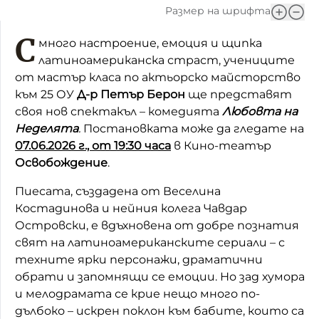
Размер на шрифта
С
много настроение, емоция и щипка
латиноамериканска страст, учениците
от мастър класа по актьорско майсторство
към 25 ОУ
Д-р Петър Берон
ще представят
своя нов спектакъл – комедията
Любовта на
Неделята
.
Постановката може да гледате на
07.06.2026 г., от 19:30 часа
в Кино-театър
Освобождение
.
Пиесата, създадена от Веселина
Костадинова и нейния колега Чавдар
Островски, е вдъхновена от добре познатия
свят на латиноамериканските сериали – с
техните ярки персонажи, драматични
обрати и запомнящи се емоции. Но зад хумора
и мелодрамата се крие нещо много по-
дълбоко – искрен поклон към бабите, които са