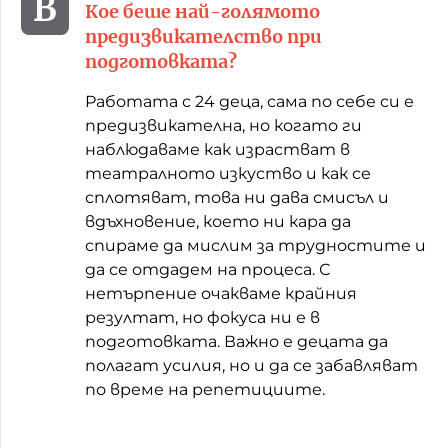
Кое беше най-голямото
предизвикателство при
подготовката?
Работата с 24 деца, сама по себе си е
предизвикателна, но когато ги
наблюдаваме как израстват в
театралното изкуство и как се
сплотяват, това ни дава смисъл и
вдъхновение, което ни кара да
спираме да мислим за трудностите и
да се отдадем на процеса. С
нетърпение очакваме крайния
резултат, но фокуса ни е в
подготовката. Важно е децата да
полагат усилия, но и да се забавляват
по време на репетициите.