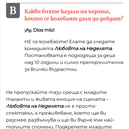
Какво бихте казали на хората,
които се колебаят дали да дойдат?
¡Ay, Dios mío!
НЕ се колебайте! Елате да гледате
комедията
Любовта на Неделята
.
Постановката е подходяща за деца
над 10 години и силно препоръчителна
за всички възрастни.
Не пропускайте тази среща с младите
таланти и живата емоция на сцената –
Любовта на Неделята
не е просто
спектакъл, а преживяване, което ще ви
разсмее, развълнува и ще ви върне към най-
топлите спомени. Подкрепете младите