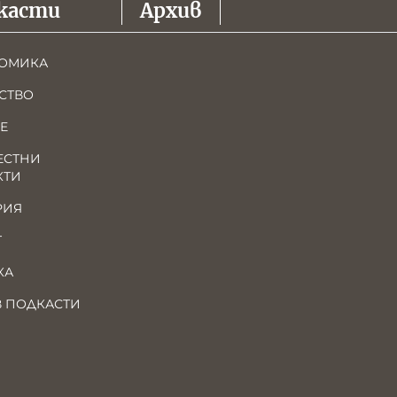
касти
Архив
ОМИКА
СТВО
Е
ЕСТНИ
КТИ
РИЯ
Т
КА
В ПОДКАСТИ