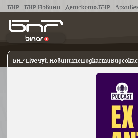
БНР
БНР Новини
Детското.БНР
Архиве
БНР Live
Чуй Новините
Подкасти
Видеока