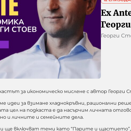
Ex Ant
Георги
Георги Ст
кастът за икономическо мислене с автор Георги Ст
ме идеи за взимане хладнокръвни, рационални реше
ата цел на подкаста е да насърчим личната отгов
, но и личните и семейните дела.
и ще включват теми като “Парите и щастието”, “