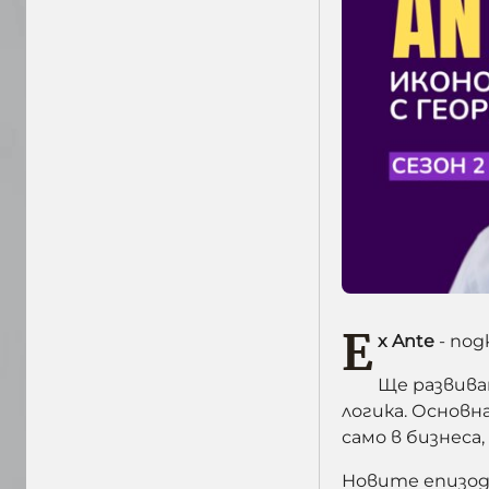
E
x Ante
- под
Ще развива
логика. Основн
само в бизнеса
Новите епизод