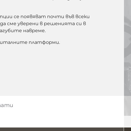
епции се появяват почти във всеки
да сме уверени в решенията си в
загубите навреме.
дигиталните платформи.
тати