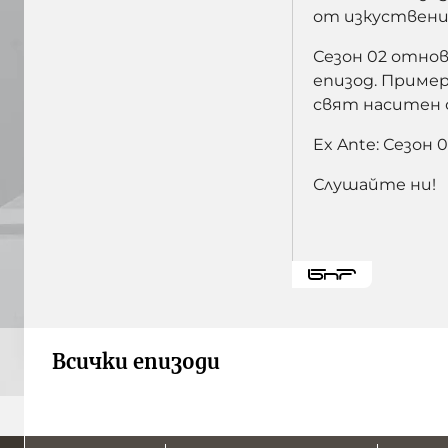
от изкуствени
Сезон 02 отнов
епизод. Пример
свят наситен с
Ex Ante: Сезон
Слушайте ни!
Всички епизоди