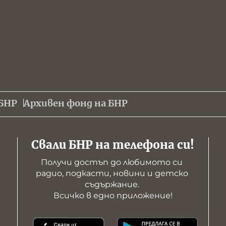
БНР
Архивен фонд на БНР
Свали БНР на телефона си!
Получи достъп до любимото си 
радио, подкасти, новини и детско 
съдържание. 

Всичко в едно приложение!