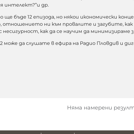
я интелект?”и др.
о ще бъде 12 епизода, но някои икономически конц
, отношението ни към провалите и загубите, как 
 несигурност, как да се научим да минимизираме 
 02 може да слушате в ефира на Радио Пловдив и 
Няма намерени резул