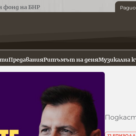
н фонд на БНР
Радио
сти
Предавания
Ритъмът на деня
Музикална 
Подкас
12 ЕПИЗОДА