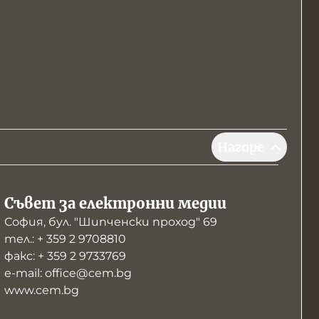
Нагоре
Съвет за електронни медии
София, бул. "Шипченски проход" 69
тел.: + 359 2 9708810
факс: + 359 2 9733769
е-mail: office@cem.bg
www.cem.bg