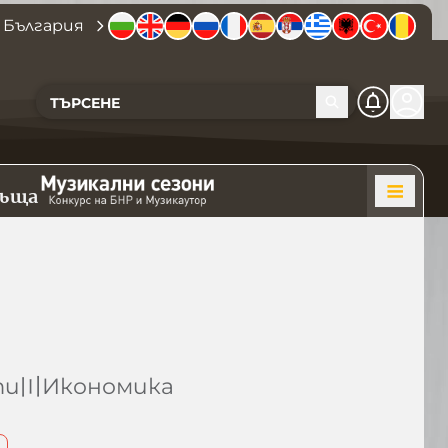
 България
къща
ти
〣
Икономика